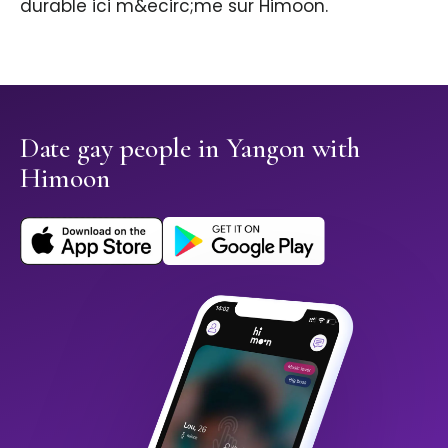
durable ici m&ecirc;me sur Himoon.
Date gay people in Yangon with
Himoon