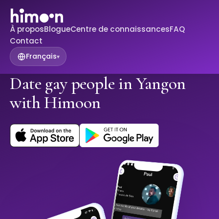
À propos
Blogue
Centre de connaissances
FAQ
Contact
Français
▾
Date gay people in Yangon
with Himoon