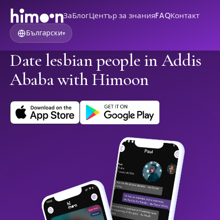
За
Блог
Център за знания
FAQ
Контакт
Български
▾
Date lesbian people in Addis
Ababa with Himoon