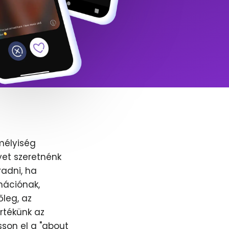
mélyiség
yet szeretnénk
adni, ha
nációnak,
őleg, az
értékünk az
sson el a "about