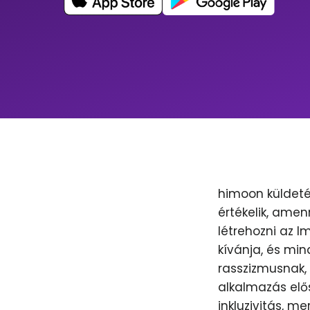
himoon küldeté
értékelik, amen
létrehozni az 
kívánja, és min
rasszizmusnak, 
alkalmazás elős
inkluzivitás, m