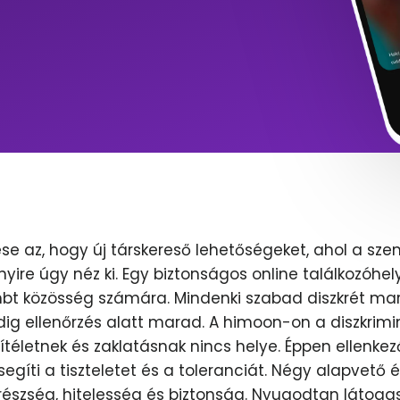
se az, hogy új társkereső lehetőségeket, ahol a sze
nyire úgy néz ki. Egy biztonságos online találkozóhel
lmbt közösség számára. Mindenki szabad diszkrét mar
dig ellenőrzés alatt marad. A himoon-on a diszkrimi
ítéletnek és zaklatásnak nincs helye. Éppen ellenkez
egíti a tiszteletet és a toleranciát. Négy alapvető 
erészség, hitelesség és biztonság. Nyugodtan látoga