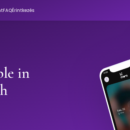
nt
FAQ
Érintkezés
le in
th