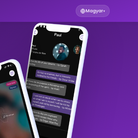
Magyar
▾