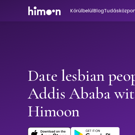
Körülbelül
Blog
Tudásközpo
Date lesbian peop
Addis Ababa wi
Himoon