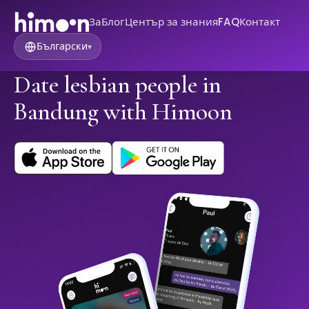
За
Блог
Център за знания
FAQ
Контакт
Български
▾
Date lesbian people in
Bandung with Himoon