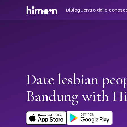
Di
Blog
Centro della conosc
Date lesbian peop
Bandung with H