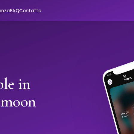
enza
FAQ
Contatto
le in
imoon