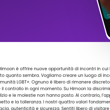
Himoon è offrire nuove opportunità di incontri in cui 
to quanto sembra. Vogliamo creare un luogo di inco
omunità LGBT+. Ognuno è libero di rimanere discreto
il controllo in ogni momento. Su Himoon la discrimin
dizio e le molestie non hanno posto. Al contrario, l’a
petto e la tolleranza. I nostri quattro valori fondame
acia, autenticità e sicurezza. Sentiti libero di visitare