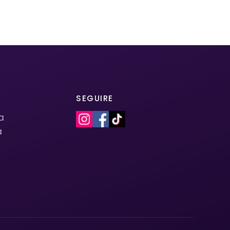
SEGUIRE
la
a