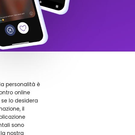
la personalità è
ntro online
 se lo desidera
azione, il
pplicazione
ntali sono
 la nostra