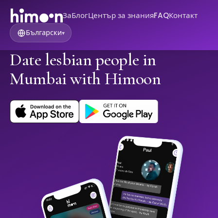
За
Блог
Център за знания
FAQ
Контакт
Български
▾
Date lesbian people in
Mumbai with Himoon