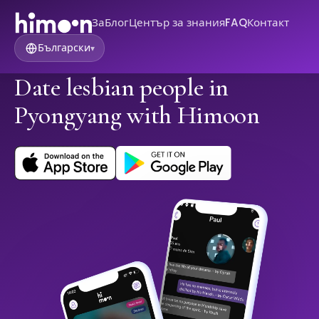
За
Блог
Център за знания
FAQ
Контакт
Български
▾
Date lesbian people in
Pyongyang with Himoon