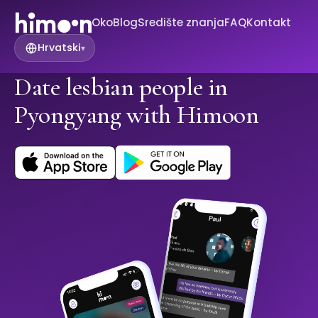
Oko
Blog
Središte znanja
FAQ
Kontakt
Hrvatski
▾
Date lesbian people in
Pyongyang with Himoon