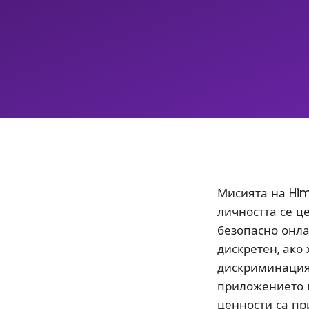
Мисията на Him
личността се ц
безопасно онла
дискретен, ако
дискриминацият
приложението 
ценности са пр