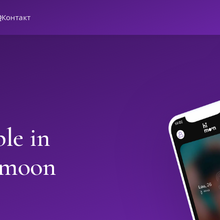
Q
Контакт
le in
imoon