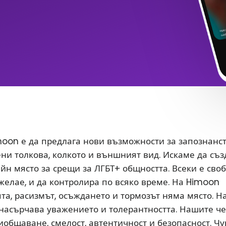
oon е да предлага нови възможности за запознанс
ени толкова, колкото и външният вид. Искаме да съ
йн място за срещи за ЛГБТ+ общността. Всеки е сво
 желае, и да контролира по всяко време. На Himoon
а, расизмът, осъждането и тормозът няма място. Н
насърчава уважението и толерантността. Нашите ч
иобщаване, смелост, автентичност и безопасност. Чу