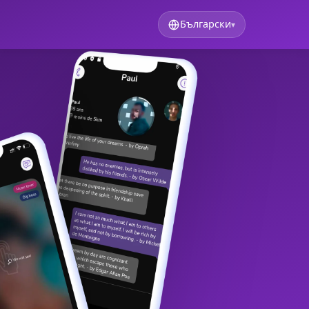
Български
▾