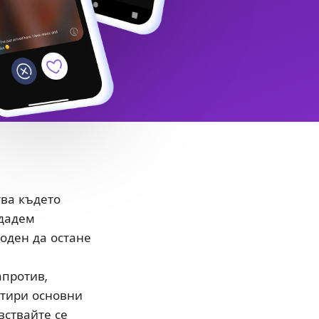
тва където
здадем
боден да остане
апротив,
етири основни
вствайте се