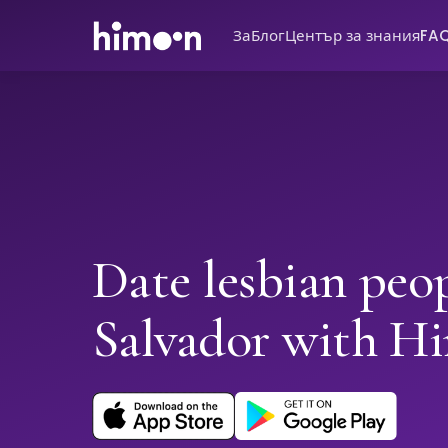
За
Блог
Център за знания
FA
Date lesbian peop
Salvador with H