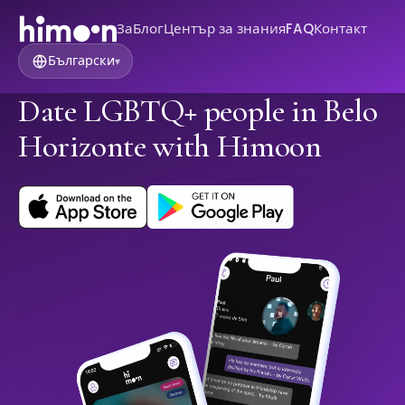
За
Блог
Център за знания
FAQ
Контакт
Български
▾
Date LGBTQ+ people in Belo
Horizonte with Himoon