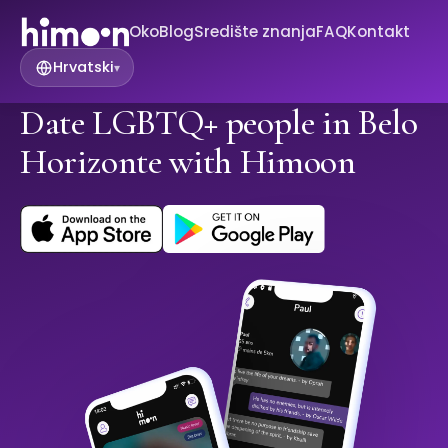
Oko
Blog
Središte znanja
FAQ
Kontakt
Hrvatski
▾
Date LGBTQ+ people in Belo
Horizonte with Himoon