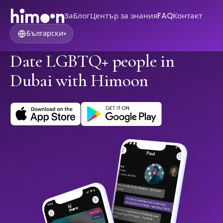
За
Блог
Център за знания
FAQ
Контакт
Български
▾
Date LGBTQ+ people in
Dubai with Himoon