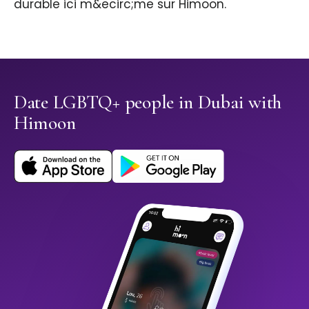
durable ici m&ecirc;me sur Himoon.
Date LGBTQ+ people in Dubai with
Himoon