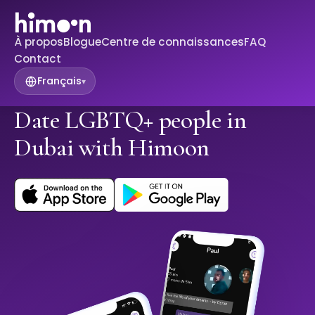
À propos
Blogue
Centre de connaissances
FAQ
Contact
Français
▾
Date LGBTQ+ people in
Dubai with Himoon