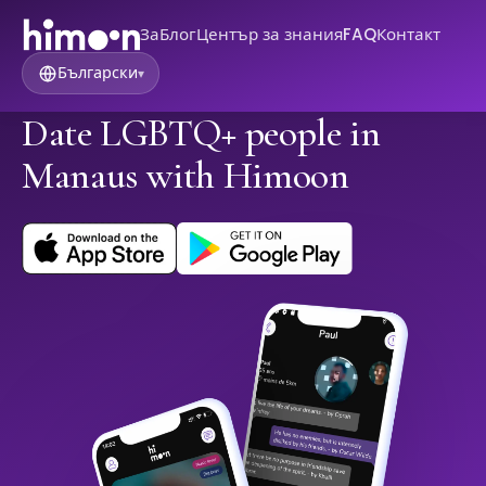
За
Блог
Център за знания
FAQ
Контакт
Български
▾
Date LGBTQ+ people in
Manaus with Himoon