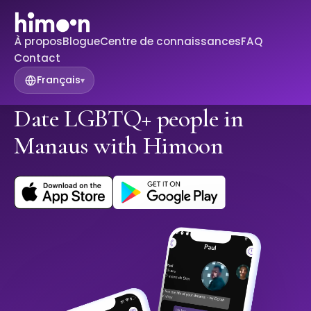
À propos
Blogue
Centre de connaissances
FAQ
Contact
Français
▾
Date LGBTQ+ people in
Manaus with Himoon