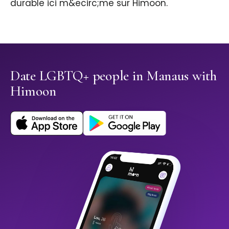
durable ici m&ecirc;me sur Himoon.
Date LGBTQ+ people in Manaus with
Himoon