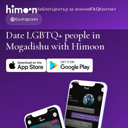
За
Блог
Център за знания
FAQ
Контакт
Български
▾
Date LGBTQ+ people in
Mogadishu with Himoon