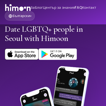
За
Блог
Център за знания
FAQ
Контакт
Български
▾
Date LGBTQ+ people in
Seoul with Himoon