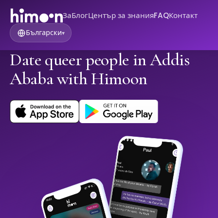
За
Блог
Център за знания
FAQ
Контакт
Български
▾
Date queer people in Addis
Ababa with Himoon