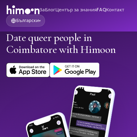
За
Блог
Център за знания
FAQ
Контакт
Български
▾
Date queer people in
Coimbatore with Himoon