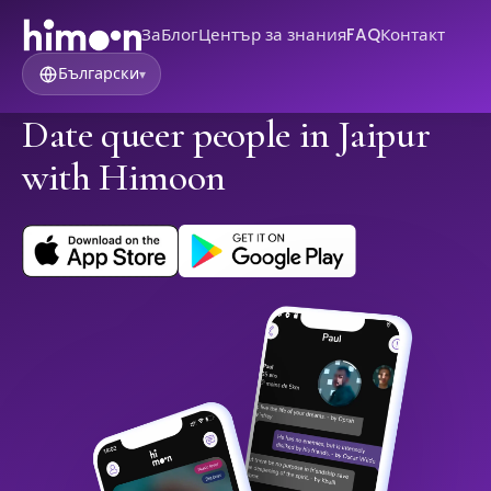
За
Блог
Център за знания
FAQ
Контакт
Български
▾
Date queer people in Jaipur
with Himoon