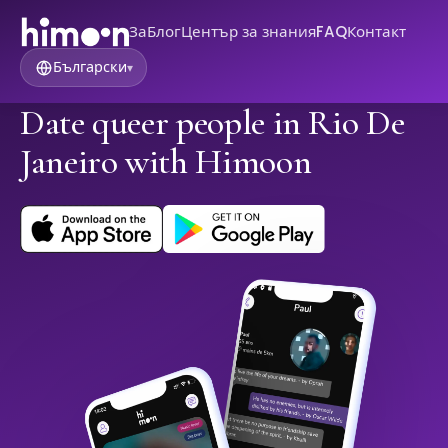
За
Блог
Център за знания
FAQ
Контакт
Български
▾
Date queer people in Rio De
Janeiro with Himoon