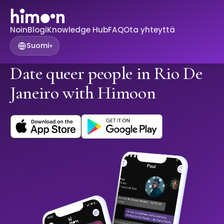
Noin
Blogi
Knowledge Hub
FAQ
Ota yhteyttä
Suomi
▾
Date queer people in Rio De
Janeiro with Himoon