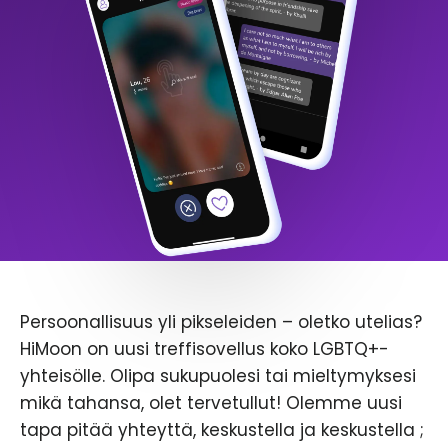
Persoonallisuus yli pikseleiden – oletko utelias?
HiMoon on uusi treffisovellus koko LGBTQ+-
yhteisölle. Olipa sukupuolesi tai mieltymyksesi
mikä tahansa, olet tervetullut! Olemme uusi
tapa pitää yhteyttä, keskustella ja keskustella ;