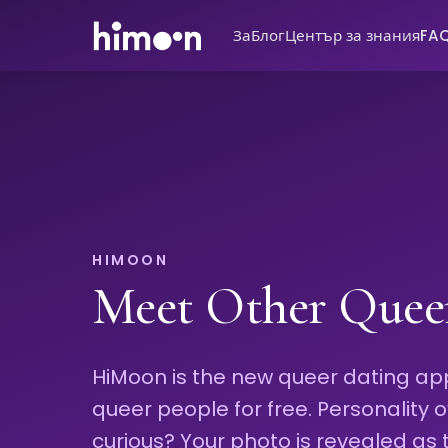
За
Блог
Център за знания
FA
HIMOON
Meet Other Quee
HiMoon is the new queer dating ap
queer people for free. Personality o
curious? Your photo is revealed as