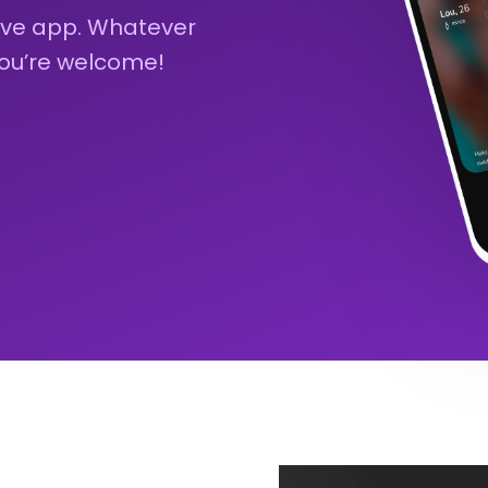
sive app. Whatever
you’re welcome!