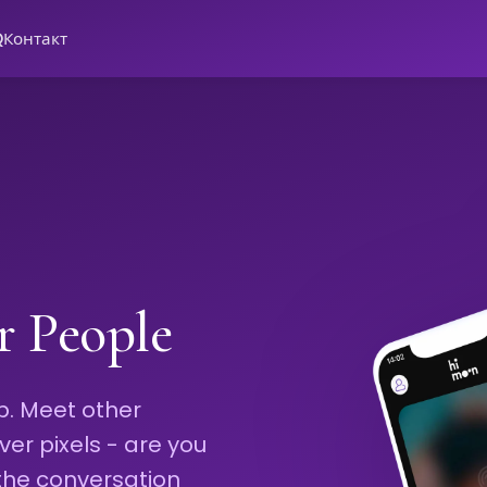
Q
Контакт
r People
p. Meet other
ver pixels - are you
 the conversation