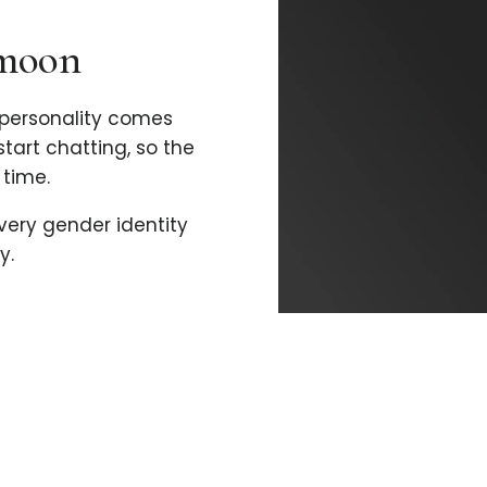
imoon
personality comes
 start chatting, so the
time.
every gender identity
y.