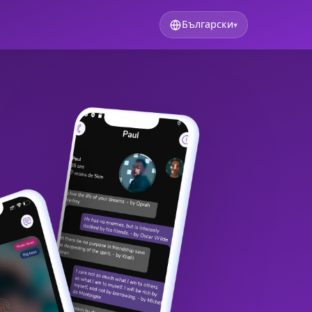
Български
▾