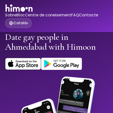
Sobre
Bloc
Centre de coneixement
FAQ
Contacte
Català
▾
Date gay people in
Ahmedabad with Himoon