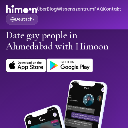
Über
Blog
Wissenszentrum
FAQ
Kontakt
Deutsch
▾
Date gay people in
Ahmedabad with Himoon