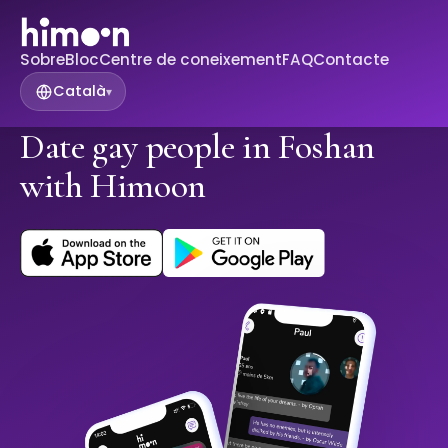
Sobre
Bloc
Centre de coneixement
FAQ
Contacte
Català
▾
Date gay people in Foshan
with Himoon