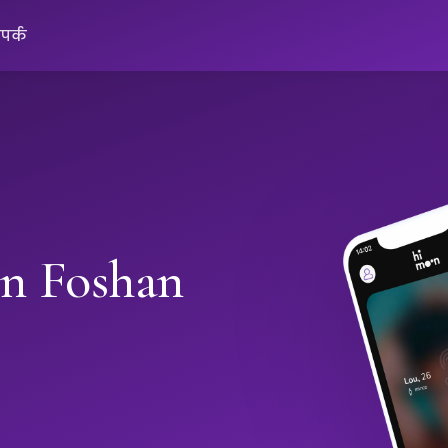
ंपर्क
in Foshan