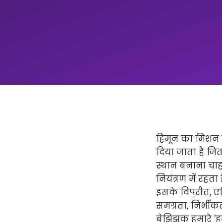
हिमून का मिशन न
दिया जाता है ज
स्थान बनाना चाहत
नियंत्रण में रहता
इसके विपरीत, एप्
समग्रता, निर्भीक
बेझिझक हमारे 'हमार