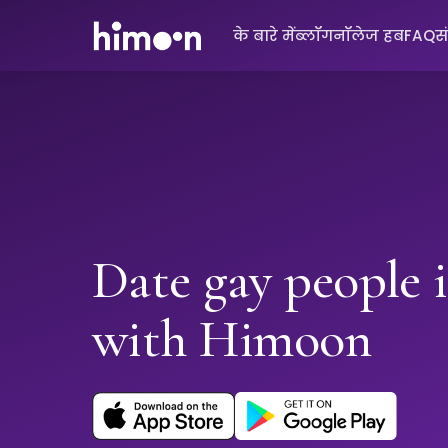
के बारे में
ब्लॉग
नॉलेज हब
FAQ
स
Date gay people 
with Himoon