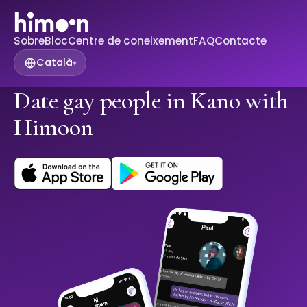
Sobre
Bloc
Centre de coneixement
FAQ
Contacte
Català
▾
Date gay people in Kano with
Himoon