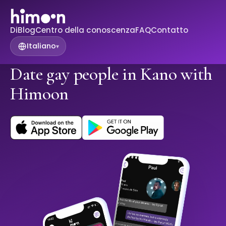
Di
Blog
Centro della conoscenza
FAQ
Contatto
Italiano
▾
Date gay people in Kano with
Himoon