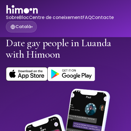
Sobre
Bloc
Centre de coneixement
FAQ
Contacte
Català
▾
Date gay people in Luanda
with Himoon