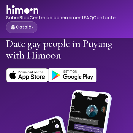
Sobre
Bloc
Centre de coneixement
FAQ
Contacte
Català
▾
Date gay people in Puyang
with Himoon