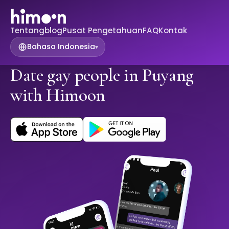
Tentang
blog
Pusat Pengetahuan
FAQ
Kontak
Bahasa Indonesia
▾
Date gay people in Puyang
with Himoon