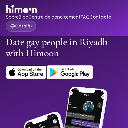
Sobre
Bloc
Centre de coneixement
FAQ
Contacte
Català
▾
Date gay people in Riyadh
with Himoon