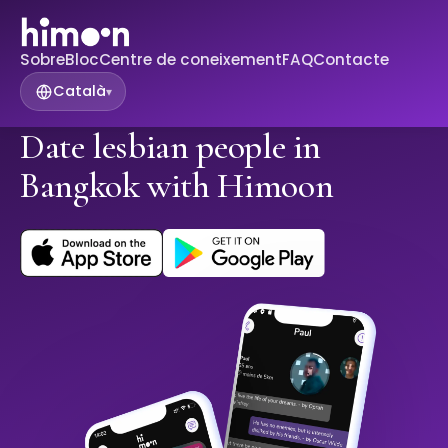
Sobre
Bloc
Centre de coneixement
FAQ
Contacte
Català
▾
Date lesbian people in
Bangkok with Himoon