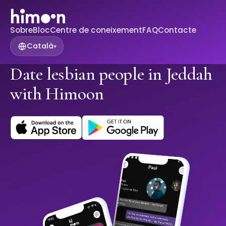
Sobre
Bloc
Centre de coneixement
FAQ
Contacte
Català
▾
Date lesbian people in Jeddah
with Himoon