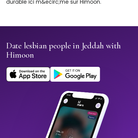
durable ici m&ecirc;me sur Himoon.
Date lesbian people in Jeddah with
Himoon