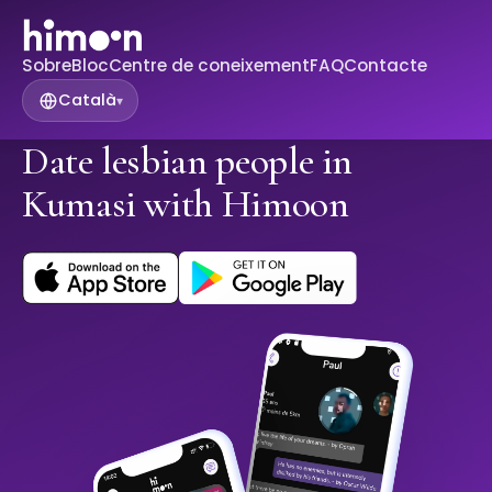
Sobre
Bloc
Centre de coneixement
FAQ
Contacte
Català
▾
Date lesbian people in
Kumasi with Himoon