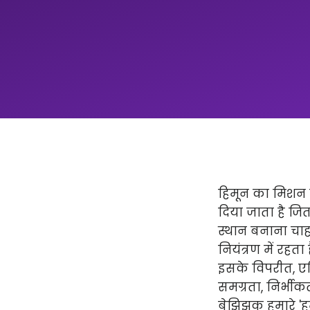
हिमून का मिशन न
दिया जाता है ज
स्थान बनाना चाहत
नियंत्रण में रहता
इसके विपरीत, एप्
समग्रता, निर्भीक
बेझिझक हमारे 'हमार