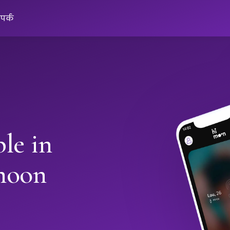
ंपर्क
le in
moon