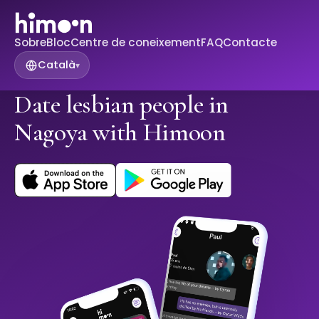
Sobre
Bloc
Centre de coneixement
FAQ
Contacte
Català
▾
Date lesbian people in
Nagoya with Himoon