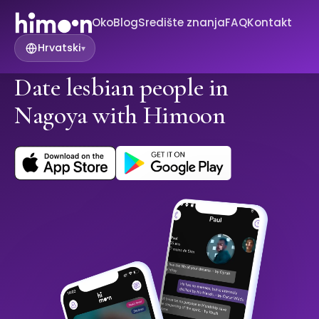
Oko
Blog
Središte znanja
FAQ
Kontakt
Hrvatski
▾
Date lesbian people in
Nagoya with Himoon