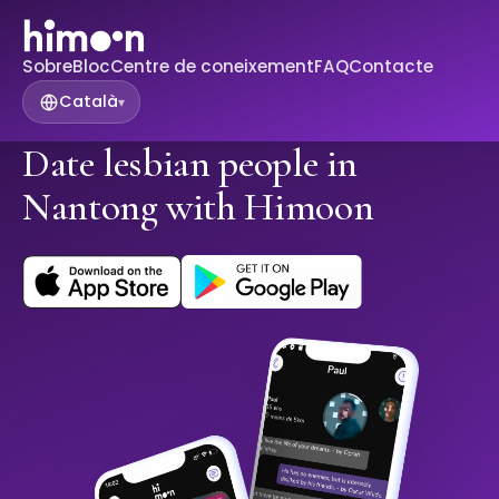
Sobre
Bloc
Centre de coneixement
FAQ
Contacte
Català
▾
Date lesbian people in
Nantong with Himoon