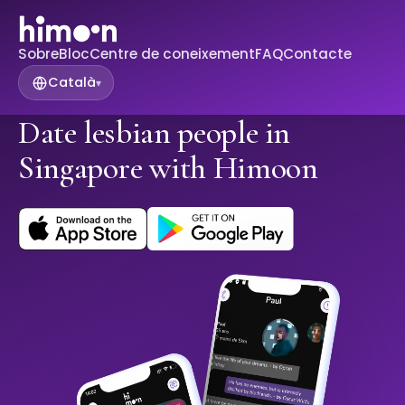
Sobre
Bloc
Centre de coneixement
FAQ
Contacte
Català
▾
Date lesbian people in
Singapore with Himoon