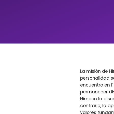
La misión de H
personalidad s
encuentro en l
permanecer dis
Himoon la discr
contrario, la a
valores fundam