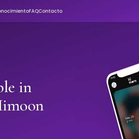
onocimiento
FAQ
Contacto
le in
Himoon