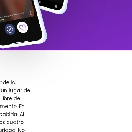
nde la
 un lugar de
libre de
omento. En
cabida. Al
ros cuatro
uridad. No