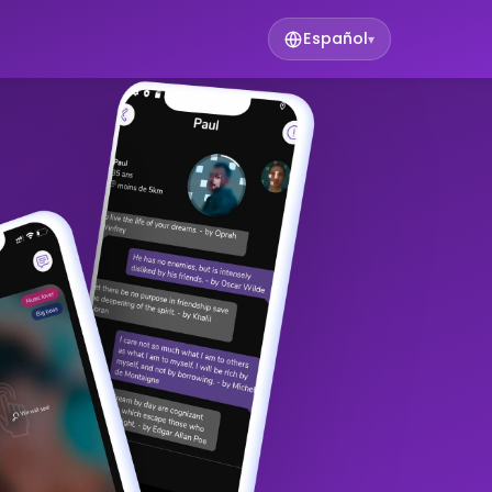
Español
▾