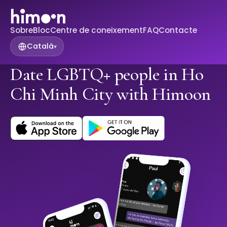
Sobre
Bloc
Centre de coneixement
FAQ
Contacte
Català
▾
Date LGBTQ+ people in Ho
Chi Minh City with Himoon