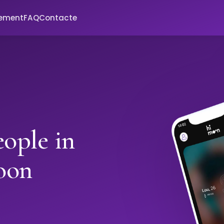
xement
FAQ
Contacte
ople in
oon