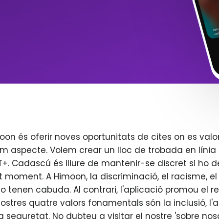
oon és oferir noves oportunitats de cites on es valo
m aspecte. Volem crear un lloc de trobada en línia 
. Cadascú és lliure de mantenir-se discret si ho d
t moment. A Himoon, la discriminació, el racisme, el j
o tenen cabuda. Al contrari, l'aplicació promou el re
 nostres quatre valors fonamentals són la inclusió, l'
 la seguretat. No dubteu a visitar el nostre 'sobre nos