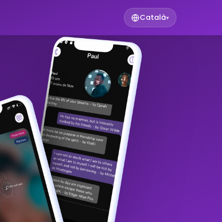
Català
▾