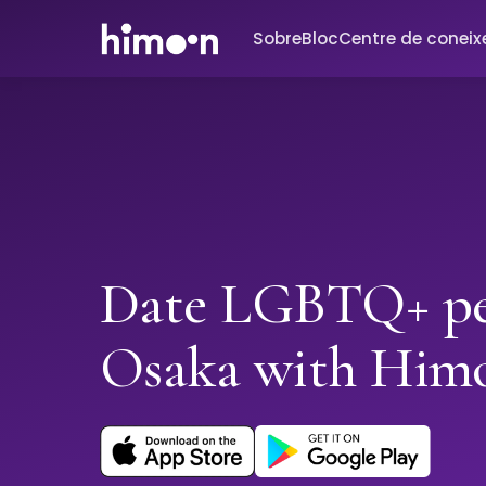
Sobre
Bloc
Centre de conei
Date LGBTQ+ pe
Osaka with Him