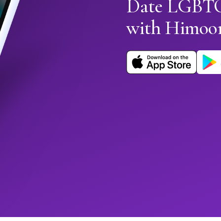
Date LGBTQ
with Himoo