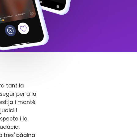
ra tant la
segur per a la
esitja i manté
udici i
specte i la
audàcia,
altres' pàgina