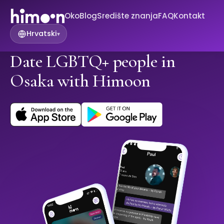
Oko
Blog
Središte znanja
FAQ
Kontakt
Hrvatski
▾
Date LGBTQ+ people in
Osaka with Himoon