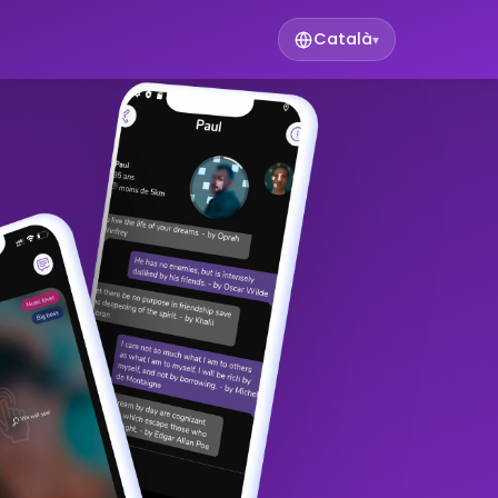
Català
▾