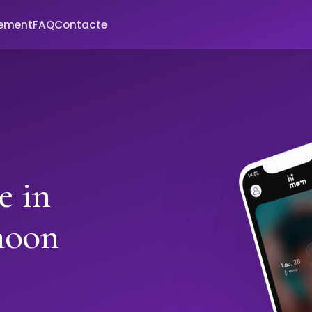
xement
FAQ
Contacte
e in
moon