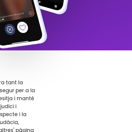
ra tant la
segur per a la
esitja i manté
udici i
specte i la
audàcia,
altres' pàgina