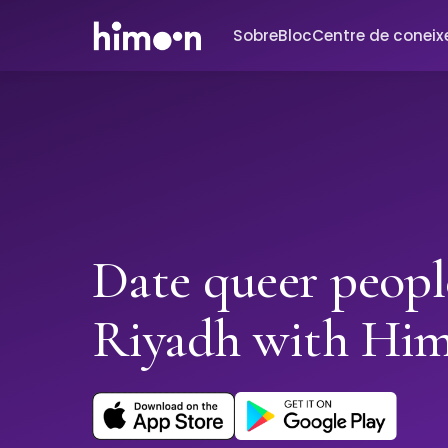
Sobre
Bloc
Centre de conei
Date queer peopl
Riyadh with Hi