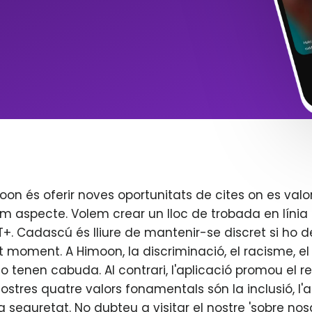
oon és oferir noves oportunitats de cites on es valo
m aspecte. Volem crear un lloc de trobada en línia 
. Cadascú és lliure de mantenir-se discret si ho d
t moment. A Himoon, la discriminació, el racisme, el j
o tenen cabuda. Al contrari, l'aplicació promou el re
 nostres quatre valors fonamentals són la inclusió, l'
 la seguretat. No dubteu a visitar el nostre 'sobre nos