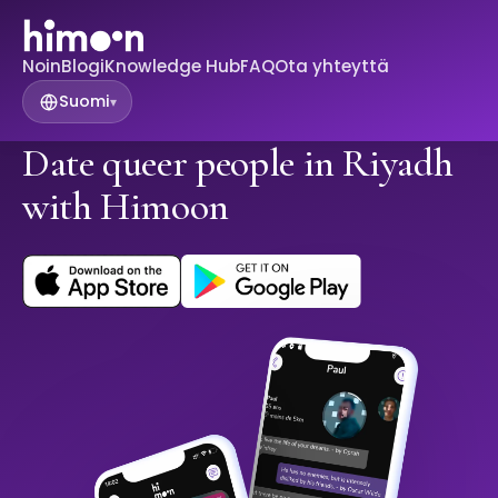
Noin
Blogi
Knowledge Hub
FAQ
Ota yhteyttä
Suomi
▾
Date queer people in Riyadh
with Himoon