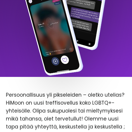
Persoonallisuus yli pikseleiden – oletko utelias?
HiMoon on uusi treffisovellus koko LGBTQ+-
yhteisölle. Olipa sukupuolesi tai mieltymyksesi
mikä tahansa, olet tervetullut! Olemme uusi
tapa pitää yhteyttä, keskustella ja keskustella ;