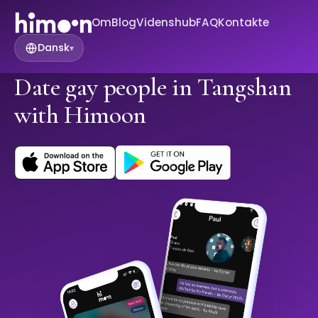
Om
Blog
Videnshub
FAQ
Kontakte
Dansk
▾
Date gay people in Tangshan
with Himoon