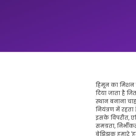
हिमून का मिशन न
दिया जाता है ज
स्थान बनाना चाहत
नियंत्रण में रहता
इसके विपरीत, एप्
समग्रता, निर्भीक
बेझिझक हमारे 'हमार